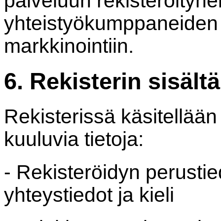
palveluun rekisteröityne
yhteistyökumppaneiden 
markkinointiin.
6. Rekisterin sisält
Rekisterissä käsitellään
kuuluvia tietoja:
- Rekisteröidyn perustie
yhteystiedot ja kieli