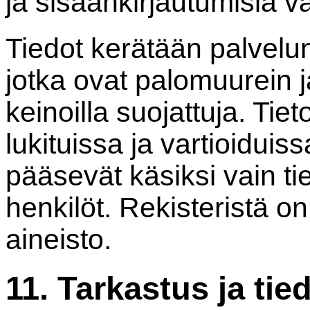
ja sisäänkirjautumisia v
Tiedot kerätään palvelun 
jotka ovat palomuurein ja
keinoilla suojattuja. Tie
lukituissa ja vartioiduissa
pääsevät käsiksi vain tie
henkilöt. Rekisteristä o
aineisto.
11. Tarkastus ja ti