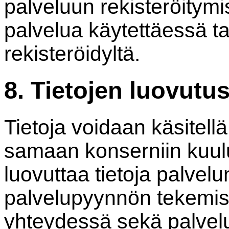
palveluun rekisteröitym
palvelua käytettäessä t
rekisteröidyltä.
8. Tietojen luovutu
Tietoja voidaan käsitel
samaan konserniin kuul
luovuttaa tietoja palvelu
palvelupyynnön tekemise
yhteydessä sekä palvelu