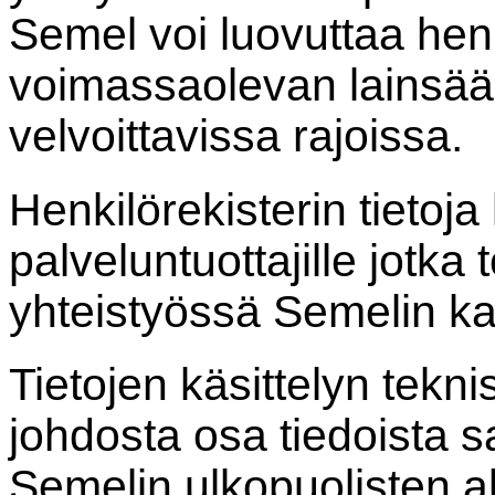
Semel voi luovuttaa henk
voimassaolevan lainsää
velvoittavissa rajoissa.
Henkilörekisterin tietoj
palveluntuottajille jotka
yhteistyössä Semelin k
Tietojen käsittelyn tekn
johdosta osa tiedoista sa
Semelin ulkopuolisten a